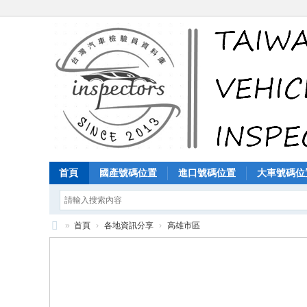
首頁
國產號碼位置
進口號碼位置
大車號碼位
»
首頁
›
各地資訊分享
›
高雄市區
汽
車
檢
驗