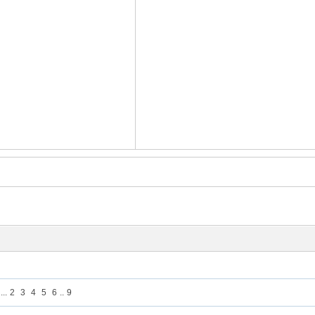
...
2
3
4
5
6
..
9