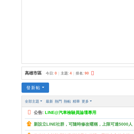
員
資
料
庫
高雄市區
今日:
0
|
主題:
4
|
排名:
90
發新帖
全部主題
最新
熱門
熱帖
精華
更多
公告:
LINE@汽車檢驗員論壇專用
新設立LINE社群，可隨時修改暱稱，上限可達5000人