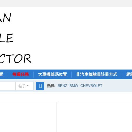
置
每週任務
大重機號碼位置
非汽車檢驗員註冊方式
網
熱搜:
BENZ
BMW
CHEVROLET
帖子
搜
索