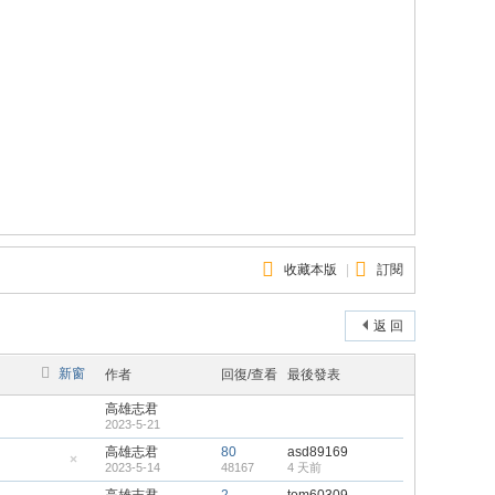
收藏本版
|
訂閱
返 回
新窗
作者
回復/查看
最後發表
高雄志君
2023-5-21
高雄志君
80
asd89169
2023-5-14
48167
4 天前
隱
藏