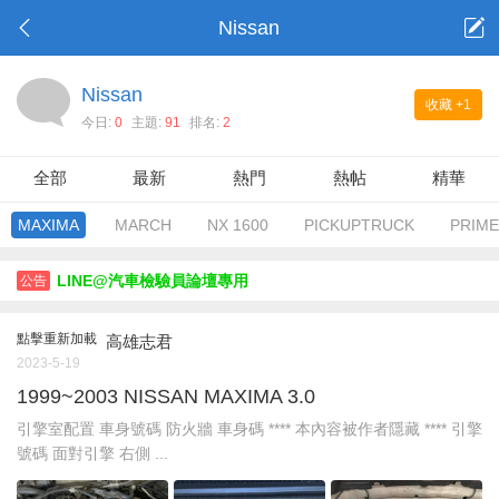
Nissan
Nissan
收藏
+1
今日:
0
主題:
91
排名:
2
全部
最新
熱門
熱帖
精華
MAXIMA
MARCH
NX 1600
PICKUPTRUCK
PRIM
LINE@汽車檢驗員論壇專用
公告
點擊重新加載
高雄志君
2023-5-19
1999~2003 NISSAN MAXIMA 3.0
引擎室配置 車身號碼 防火牆 車身碼 **** 本內容被作者隱藏 **** 引擎
號碼 面對引擎 右側 ...