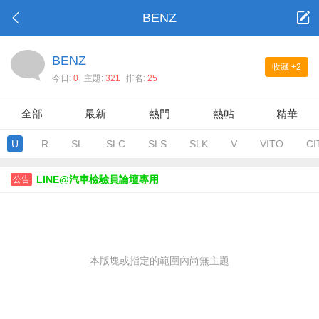
BENZ
BENZ
收藏
+2
今日:
0
主題:
321
排名:
25
全部
最新
熱門
熱帖
精華
U
R
SL
SLC
SLS
SLK
V
VITO
CI
LINE@汽車檢驗員論壇專用
公告
本版塊或指定的範圍內尚無主題