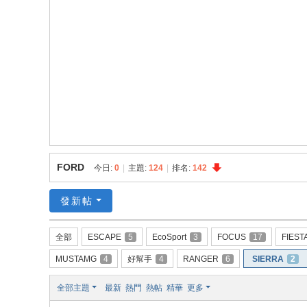
員
資
料
庫
FORD
今日:
0
|
主題:
124
|
排名:
142
發新帖
全部
ESCAPE
5
EcoSport
3
FOCUS
17
FIEST
MUSTAMG
4
好幫手
4
RANGER
6
SIERRA
2
全部主題
最新
熱門
熱帖
精華
更多