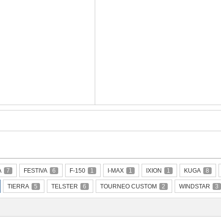
A
7
FESTIVA
6
F-150
1
I-MAX
1
IXION
1
KUGA
8
TIERRA
5
TELSTER
6
TOURNEO CUSTOM
2
WINDSTAR
3