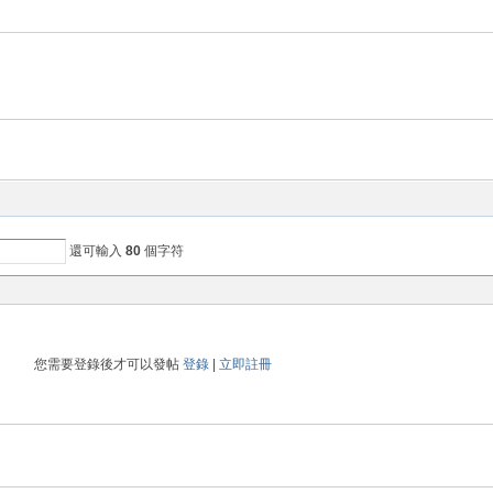
還可輸入
80
個字符
您需要登錄後才可以發帖
登錄
|
立即註冊