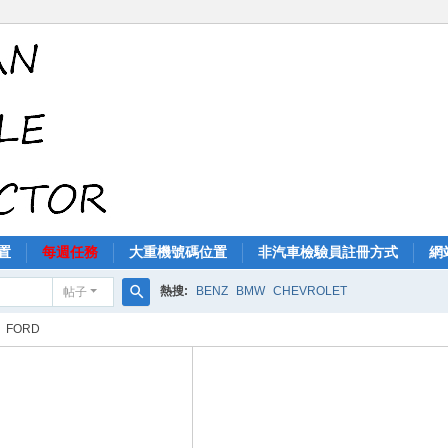
置
每週任務
大重機號碼位置
非汽車檢驗員註冊方式
網
熱搜:
BENZ
BMW
CHEVROLET
帖子
搜
FORD
索