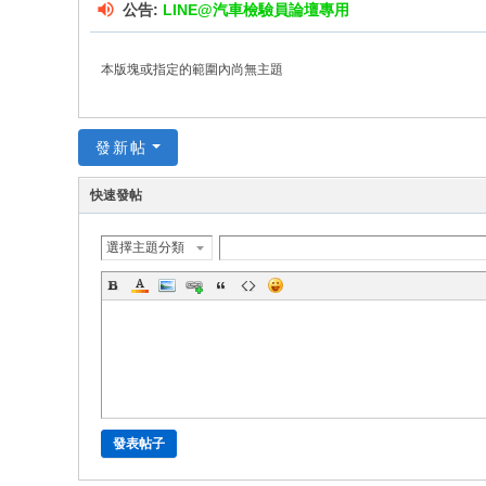
公告:
LINE@汽車檢驗員論壇專用
本版塊或指定的範圍內尚無主題
發新帖
快速發帖
選擇主題分類
發表帖子