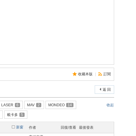
收藏本版
|
訂閱
返 回
LASER
6
MAV
2
MONDEO
14
收起
載卡多
5
新窗
作者
回復/查看
最後發表