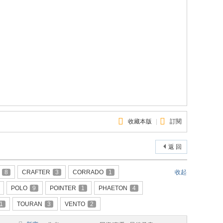
收藏本版
|
訂閱
返 回
8
CRAFTER
3
CORRADO
1
收起
POLO
9
POINTER
1
PHAETON
4
1
TOURAN
3
VENTO
2