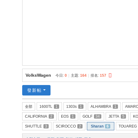
員
資
料
庫
VolksWagen
今日:
0
|
主題:
164
|
排名:
157
發新帖
全部
1600TL
1
1303s
1
ALHAMBRA
1
AMAR
CALIFORNIA
2
EOS
1
GOLF
34
JETTA
5
KO
SHUTTLE
3
SCIROCCO
2
Sharan
6
TOUAREG