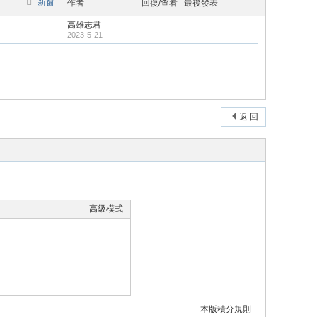
新窗
作者
回復/查看
最後發表
高雄志君
2023-5-21
返 回
高級模式
本版積分規則