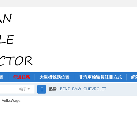
置
每週任務
大重機號碼位置
非汽車檢驗員註冊方式
網
熱搜:
BENZ
BMW
CHEVROLET
帖子
搜
VolksWagen
索