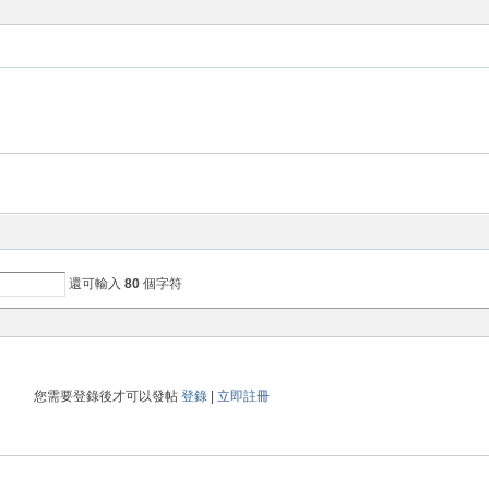
還可輸入
80
個字符
您需要登錄後才可以發帖
登錄
|
立即註冊