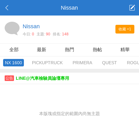
Nissan
Nissan
收藏
+1
今日:
0
主題:
90
排名:
148
全部
最新
熱門
熱帖
精華
NX 1600
PICKUPTRUCK
PRIMERA
QUEST
ROG
LINE@汽車檢驗員論壇專用
公告
本版塊或指定的範圍內尚無主題