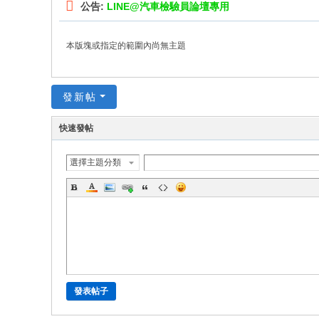
公告:
LINE@汽車檢驗員論壇專用
本版塊或指定的範圍內尚無主題
發新帖
快速發帖
選擇主題分類
發表帖子