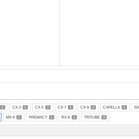
1
CX-3
1
CX-5
2
CX-7
1
CX-9
2
CAPELLA
1
IS
MX-6
1
PREMACY
1
RX-8
1
TRITUBE
3