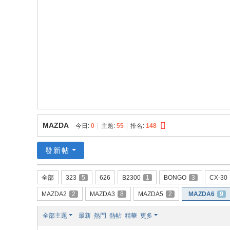
員
資
料
庫
MAZDA
今日:
0
|
主題:
55
|
排名:
148
發新帖
全部
323
5
626
B2300
1
BONGO
3
CX-30
MAZDA2
2
MAZDA3
8
MAZDA5
2
MAZDA6
9
全部主題
最新
熱門
熱帖
精華
更多