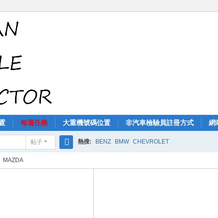
置
每週任務
大重機號碼位置
非汽車檢驗員註冊方式
網
熱搜:
BENZ
BMW
CHEVROLET
帖子
搜
MAZDA
索