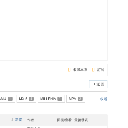
收藏本版
|
訂閱
返 回
AMU
1
MX-5
4
MILLENIA
1
MPV
3
收起
新窗
作者
回復/查看
最後發表