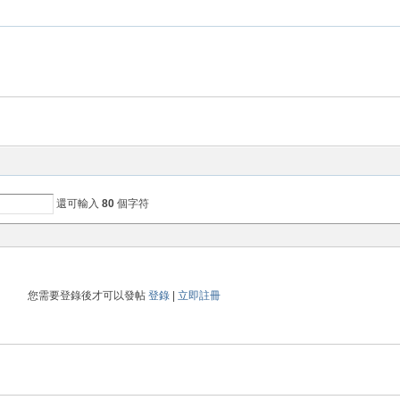
還可輸入
80
個字符
您需要登錄後才可以發帖
登錄
|
立即註冊