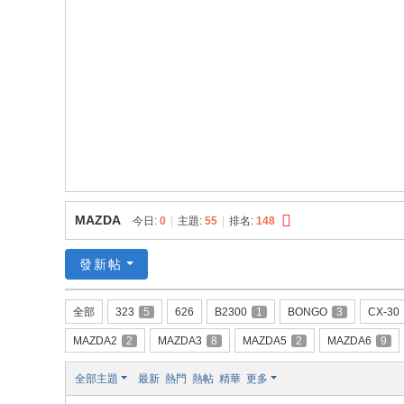
員
資
料
庫
MAZDA
今日:
0
|
主題:
55
|
排名:
148
發新帖
全部
323
5
626
B2300
1
BONGO
3
CX-30
MAZDA2
2
MAZDA3
8
MAZDA5
2
MAZDA6
9
全部主題
最新
熱門
熱帖
精華
更多