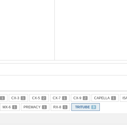
1
CX-3
1
CX-5
2
CX-7
1
CX-9
2
CAPELLA
1
IS
MX-6
1
PREMACY
1
RX-8
1
TRITUBE
3