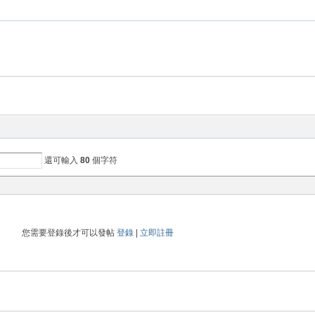
還可輸入
80
個字符
您需要登錄後才可以發帖
登錄
|
立即註冊