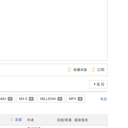
收藏本版
|
訂閱
返 回
AMU
1
MX-5
4
MILLENIA
1
MPV
3
收起
新窗
作者
回復/查看
最後發表