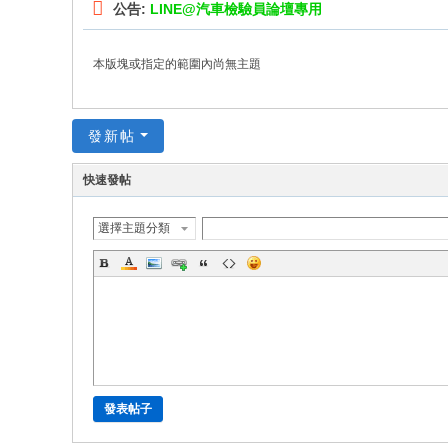
公告:
LINE@汽車檢驗員論壇專用
本版塊或指定的範圍內尚無主題
發新帖
快速發帖
選擇主題分類
發表帖子