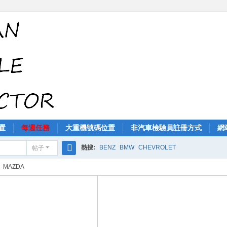
置
每週任務
大重機號碼位置
非汽車檢驗員註冊方式
網
熱搜:
BENZ
BMW
CHEVROLET
帖子
搜
MAZDA
索